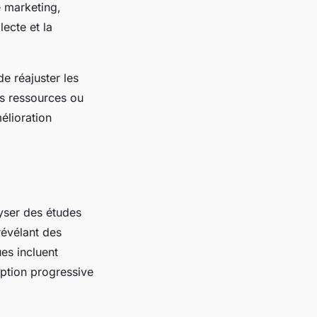
 marketing,
lecte et la
de réajuster les
es ressources ou
élioration
lyser des études
révélant des
es incluent
option progressive