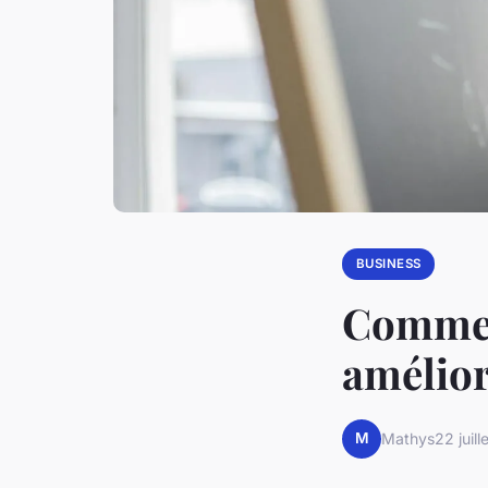
BUSINESS
Comment
amélior
M
Mathys
22 juil