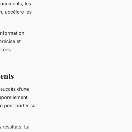
documents, les
n, accélère les
information
précise et
entées
nents
 succès d’une
emporellement
té peut porter sur
 résultats. La