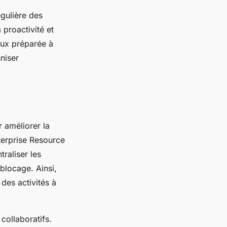
égulière des
 proactivité et
eux préparée à
nniser
r améliorer la
nterprise Resource
raliser les
blocage. Ainsi,
des activités à
 collaboratifs.