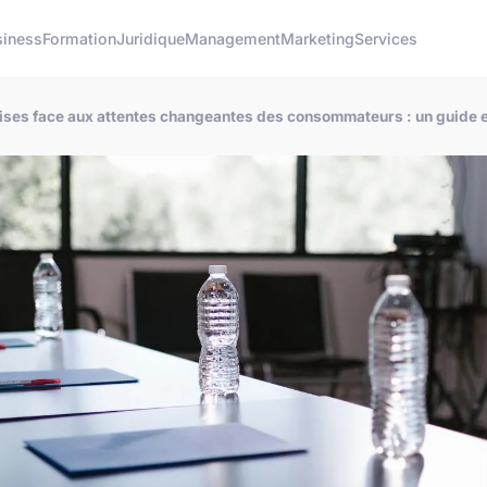
siness
Formation
Juridique
Management
Marketing
Services
ises face aux attentes changeantes des consommateurs : un guide e