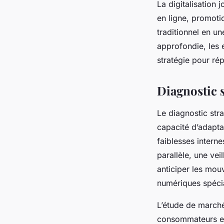
La digitalisation 
en ligne, promoti
traditionnel en u
approfondie, les 
stratégie pour ré
Diagnostic s
Le diagnostic stra
capacité d’adaptat
faiblesses intern
parallèle, une vei
anticiper les mou
numériques spécia
L’étude de marché
consommateurs et