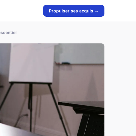
Propulser ses acquis →
ssentiel