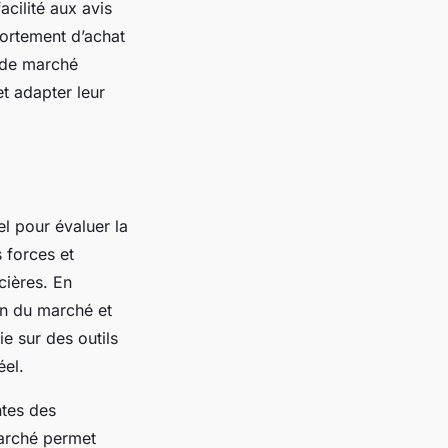
acilité aux avis
portement d’achat
e de marché
t adapter leur
el pour évaluer la
s forces et
cières. En
ion du marché et
e sur des outils
éel.
ntes des
arché permet