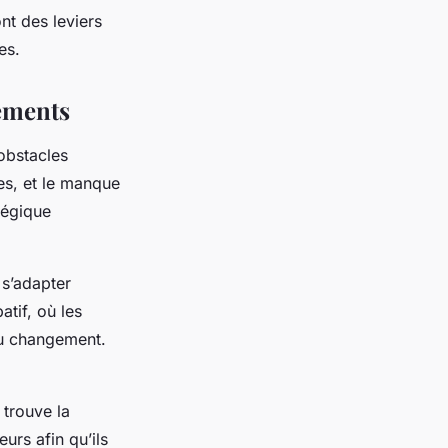
nt des leviers
es.
gements
obstacles
nes, et le manque
tégique
 s’adapter
tif, où les
du changement.
 trouve la
urs afin qu’ils