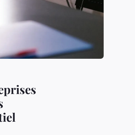
eprises
s
iel