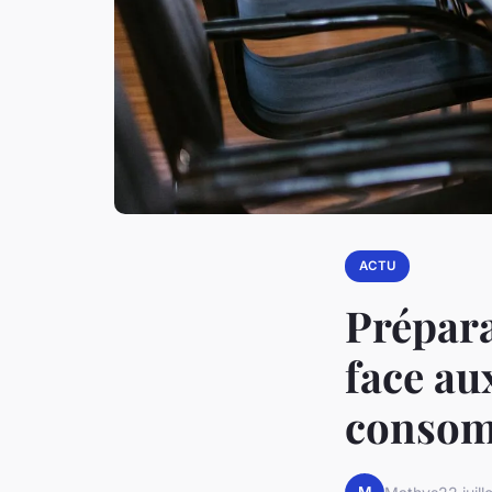
ACTU
Prépara
face au
consomm