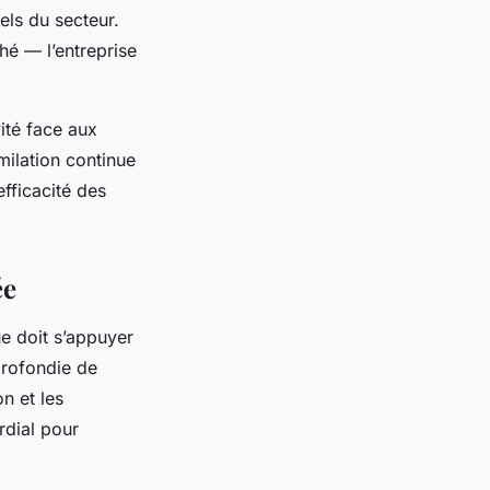
els du secteur.
ché — l’entreprise
ité face aux
milation continue
efficacité des
ée
ue doit s’appuyer
profondie de
on et les
rdial pour