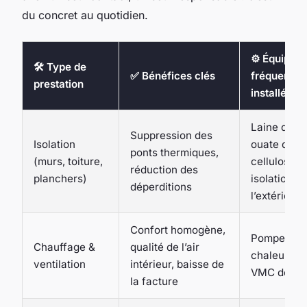
du concret au quotidien.
⚙️ Équipem
🛠️ Type de
✅ Bénéfices clés
fréquemme
prestation
installés
Laine de r
Suppression des
Isolation
ouate de
ponts thermiques,
(murs, toiture,
cellulose,
réduction des
planchers)
isolation p
déperditions
l’extérieur 
Confort homogène,
Pompe à
Chauffage &
qualité de l’air
chaleur air
ventilation
intérieur, baisse de
VMC double
la facture