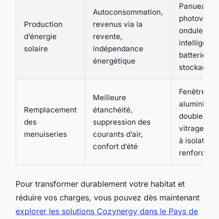
Panueaux
Autoconsommation,
photovolta
Production
revenus via la
onduleurs
d’énergie
revente,
intelligents
solaire
indépendance
batteries d
énergétique
stockage
Fenêtres P
Meilleure
aluminium 
Remplacement
étanchéité,
double/trip
des
suppression des
vitrage, vi
menuiseries
courants d’air,
à isolation
confort d’été
renforcée
Pour transformer durablement votre habitat et
réduire vos charges, vous pouvez dès maintenant
explorer les solutions Cozynergy dans le Pays de