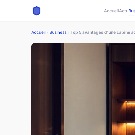
Accueil
Actu
Bu
Accueil
›
Business
›
Top 5 avantages d'une cabine a