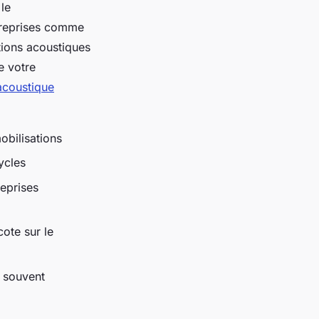
le
ntreprises comme
tions acoustiques
e votre
acoustique
obilisations
ycles
reprises
ote sur le
 souvent