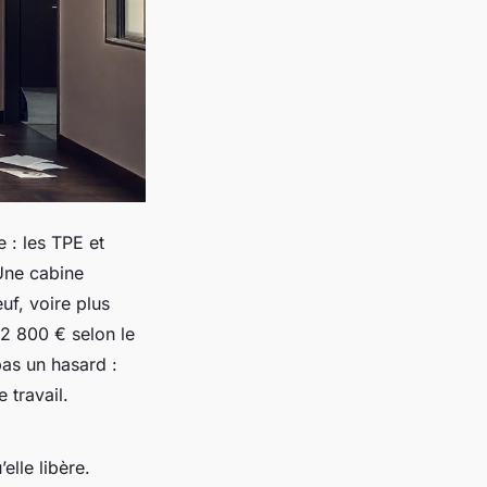
e : les TPE et
 Une cabine
f, voire plus
 2 800 € selon le
pas un hasard :
 travail.
elle libère.