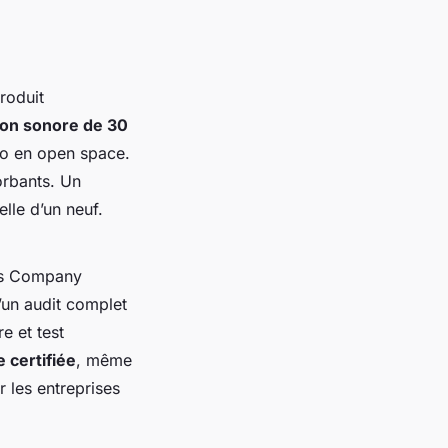
roduit
ion sonore de 30
sio en open space.
sorbants. Un
lle d’un neuf.
ods Company
d’un audit complet
e et test
 certifiée
, même
r les entreprises