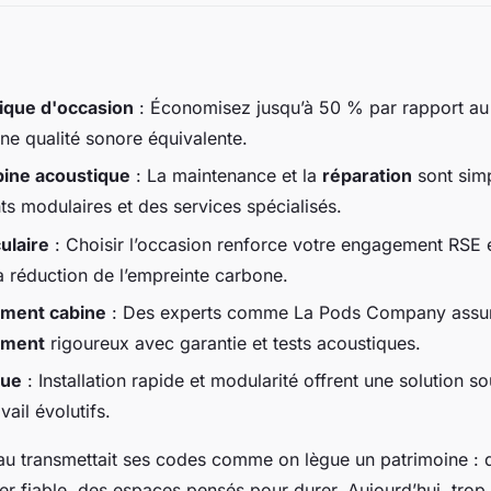
ique d'occasion
: Économisez jusqu’à 50 % par rapport au 
une qualité sonore équivalente.
bine acoustique
: La maintenance et la
réparation
sont simp
 modulaires et des services spécialisés.
ulaire
: Choisir l’occasion renforce votre engagement RSE e
a réduction de l’empreinte carbone.
ement cabine
: Des experts comme La Pods Company assur
ement
rigoureux avec garantie et tests acoustiques.
que
: Installation rapide et modularité offrent une solution s
ail évolutifs.
eau transmettait ses codes comme on lègue un patrimoine :
ier fiable, des espaces pensés pour durer. Aujourd’hui, trop 