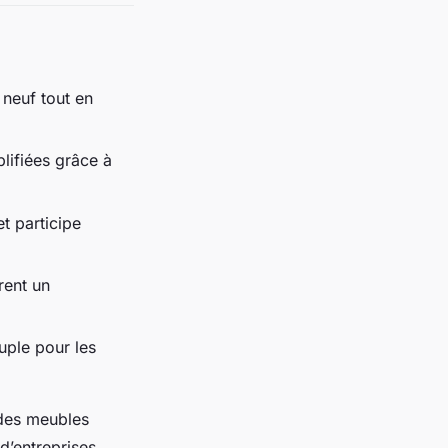
neuf tout en
lifiées grâce à
t participe
ent un
ouple pour les
 des meubles
d’entreprises