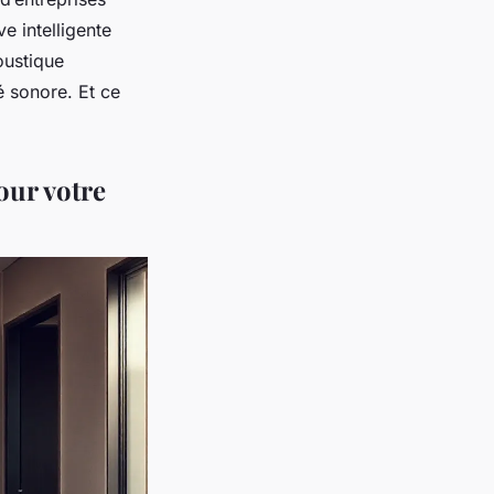
ve intelligente
oustique
é sonore. Et ce
our votre