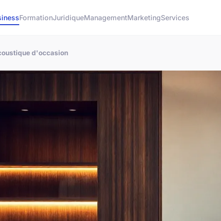
siness
Formation
Juridique
Management
Marketing
Services
coustique d'occasion