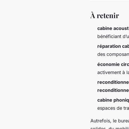
À retenir
cabine acoust
bénéficiant d’
réparation ca
des composants
économie circ
activement à l
reconditionn
reconditionn
cabine phoni
espaces de trav
Autrefois, le bur
solides, du mobil