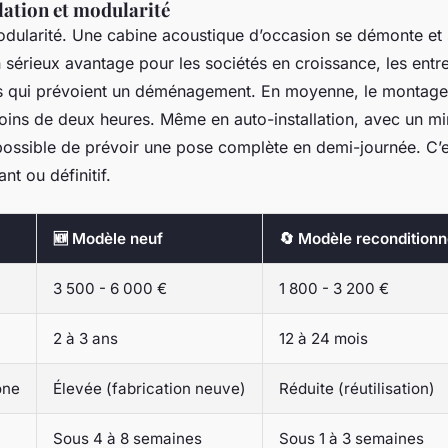
llation et modularité
modularité. Une cabine acoustique d’occasion se démonte et
un sérieux avantage pour les sociétés en croissance, les entr
es qui prévoient un déménagement. En moyenne, le montage
oins de deux heures. Même en auto-installation, avec un 
t possible de prévoir une pose complète en demi-journée. C’e
t ou définitif.
🆕 Modèle neuf
🔄 Modèle recondition
3 500 - 6 000 €
1 800 - 3 200 €
2 à 3 ans
12 à 24 mois
one
Élevée (fabrication neuve)
Réduite (réutilisation)
Sous 4 à 8 semaines
Sous 1 à 3 semaines