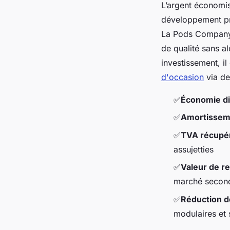
L’argent économis
développement pro
La Pods Company o
de qualité sans al
investissement, il
d'occasion
via de
✅
Économie dir
✅
Amortisseme
✅
TVA récupé
assujetties
✅
Valeur de r
marché secon
✅
Réduction d
modulaires et 